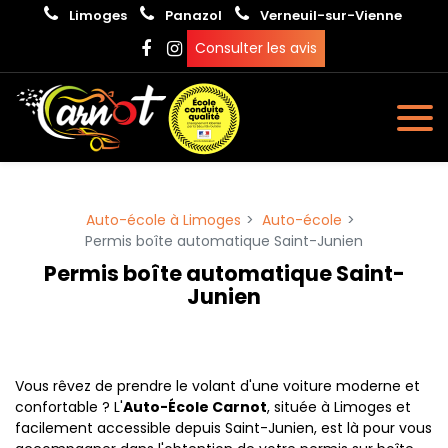
Panneau de gestion des cookies
Limoges
Panazol
Verneuil-sur-Vienne
Consulter les avis
Auto-école à Limoges
Auto-école
Permis boîte automatique Saint-Junien
Permis boîte automatique Saint-
Junien
Vous rêvez de prendre le volant d'une voiture moderne et
confortable ? L'
Auto-École Carnot
, située à Limoges et
facilement accessible depuis Saint-Junien, est là pour vous