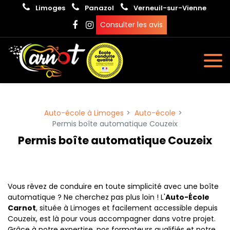
Panneau de gestion des cookies
Limoges
Panazol
Verneuil-sur-Vienne
Consulter les avis
Auto-école à Limoges
Auto-école
Permis boîte automatique Couzeix
Permis boîte automatique Couzeix
Vous rêvez de conduire en toute simplicité avec une boîte
automatique ? Ne cherchez pas plus loin ! L'
Auto-École
Carnot
, située à Limoges et facilement accessible depuis
Couzeix, est là pour vous accompagner dans votre projet.
Grâce à notre expertise, nos formateurs qualifiés et notre