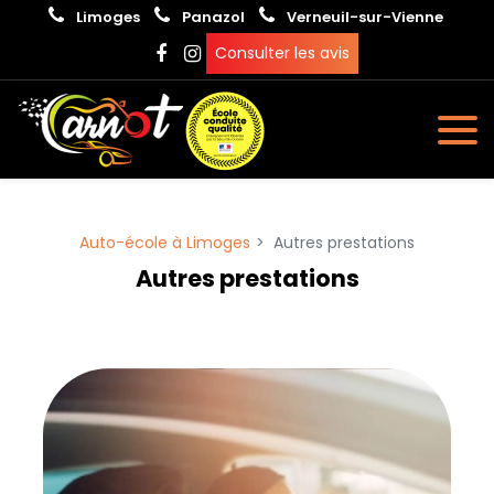
Panneau de gestion des cookies
Limoges
Panazol
Verneuil-sur-Vienne
Consulter les avis
Auto-école à Limoges
Autres prestations
Autres prestations