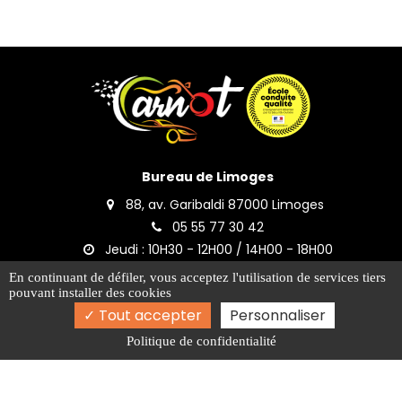
Bureau de Limoges
88, av. Garibaldi 87000 Limoges
05 55 77 30 42
Jeudi : 10H30 - 12H00 / 14H00 - 18H00
En continuant de défiler,
vous acceptez l'utilisation de services tiers
Bureau de Panazol
pouvant installer des cookies
Tout accepter
Place du Commerce 87350 Panazol
Personnaliser
05 55 30 41 30
Politique de confidentialité
Jeudi : 10H30 - 12H00 / 14H00 - 18H00
Bureau Verneuil-sur-Vienne