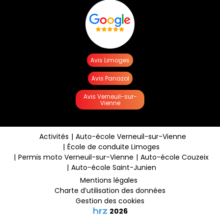
Avis Limoges
Avis Panazol
Avis Verneuil-sur-
Vienne
Activités
Auto-école Verneuil-sur-Vienne
École de conduite Limoges
Permis moto Verneuil-sur-Vienne
Auto-école Couzeix
Auto-école Saint-Junien
Mentions légales
Charte d’utilisation des données
Gestion des cookies
2026