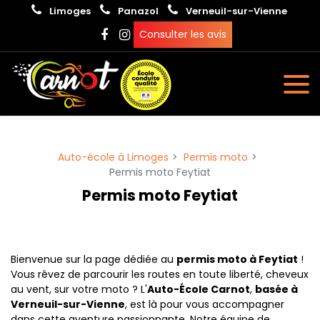
Panneau de gestion des cookies
Limoges
Panazol
Verneuil-sur-Vienne
Consulter les avis
Auto-école à Limoges
Permis moto
Permis moto Feytiat
Permis moto Feytiat
Bienvenue sur la page dédiée au
permis moto à Feytiat
!
Vous rêvez de parcourir les routes en toute liberté, cheveux
au vent, sur votre moto ? L'
Auto-École Carnot
,
basée à
Verneuil-sur-Vienne
, est là pour vous accompagner
dans cette aventure passionnante. Notre équipe de