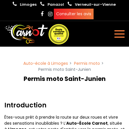
Panneau de gestion des cookies
Limoges
Panazol
Verneuil-sur-Vienne
Consulter les avis
Auto-école à Limoges
Permis moto
Permis moto Saint-Junien
Permis moto Saint-Junien
Introduction
Êtes-vous prêt à prendre la route sur deux roues et vivre
des sensations inoubliables ? L’
Auto-École Carnot
, située