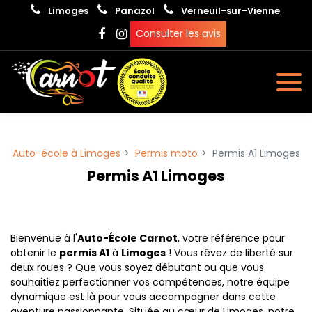
Panneau de gestion des cookies
Limoges
Panazol
Verneuil-sur-Vienne
Consulter les avis
Auto-école à Limoges
Permis moto
Permis A1 Limoges
Permis A1 Limoges
Bienvenue à l'
Auto-École Carnot
, votre référence pour
obtenir le
permis A1
à
Limoges
! Vous rêvez de liberté sur
deux roues ? Que vous soyez débutant ou que vous
souhaitiez perfectionner vos compétences, notre équipe
dynamique est là pour vous accompagner dans cette
aventure passionnante. Située au cœur de Limoges, notre