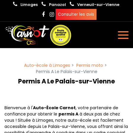
Panneau de gestion des cookies
Limoges
Panazol
Verneuil-sur-Vienne
Consulter les avis
Auto-école à Limoges
Permis moto
Permis A Le Palais-sur-Vienne
Permis A Le Palais-sur-Vienne
Bienvenue à l'
Auto-École Carnot
, votre partenaire de
confiance pour obtenir le
permis A
à deux pas de chez
vous ! Située à Limoges, notre auto-école est facilement
accessible depuis Le Palais-sur-Vienne, vous offrant ainsi la
possibilité d'apprendre à conduire dans un cadre convivial