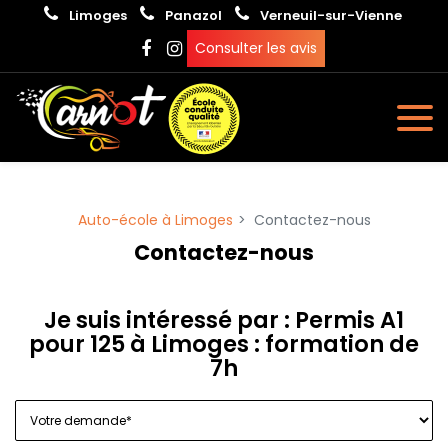
Panneau de gestion des cookies
Limoges
Panazol
Verneuil-sur-Vienne
Consulter les avis
Auto-école à Limoges
Contactez-nous
Contactez-nous
Je suis intéressé par : Permis A1
pour 125 à Limoges : formation de
7h