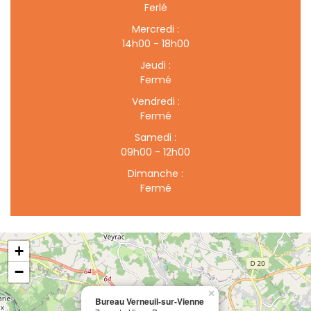
Ferlé
Mercredi :
14h00 - 18h00
Jeudi :
Fermé
Vendredi :
Fermé
Samedi :
09h00 - 12h00
Dimanche :
Fermé
+
−
×
Bureau Verneuil-sur-Vienne