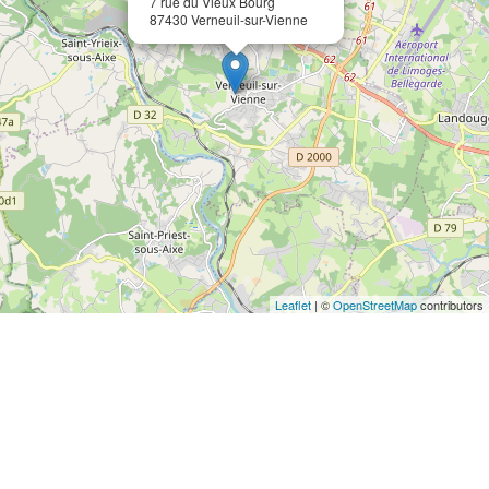
7 rue du Vieux Bourg
87430 Verneuil-sur-Vienne
Leaflet
| ©
OpenStreetMap
contributors